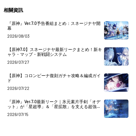
相關資訊
『原神』Ver.7.0予告番組まとめ：スネージナヤ開
幕
2026/08/03
【原神7.0】スネージナヤ最新リークまとめ！新キ
ャラ・マップ・新戦闘システム
2026/07/27
【原神】コロンビーナ復刻ガチャ攻略＆編成ガイ
ド
2026/07/22
『原神』Ver.7.0最新リーク｜氷元素片手剣「オデ
ット」が「星超導」＆「星拡散」を支える超強力
なサブDPS兼サポートとして実装決定！
2026/07/15