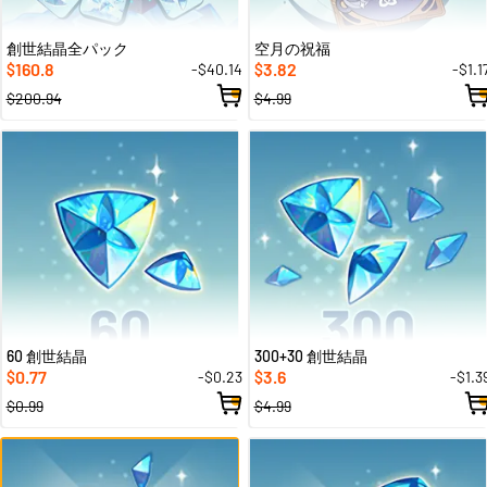
創世結晶全パック
空月の祝福
160.8
3.82
-$40.14
-$1.1
$
$
$200.94
$4.99
60 創世結晶
300+30 創世結晶
0.77
3.6
-$0.23
-$1.3
$
$
$0.99
$4.99