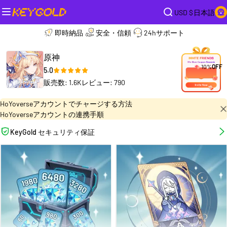
USD $
日本語
即時納品
安全・信頼
24hサポート
原神
10%
OFF
5.0
販売数: 1.6K
レビュー: 790
HoYoverseアカウントでチャージする方法
HoYoverseアカウントの連携手順
KeyGold セキュリティ保証