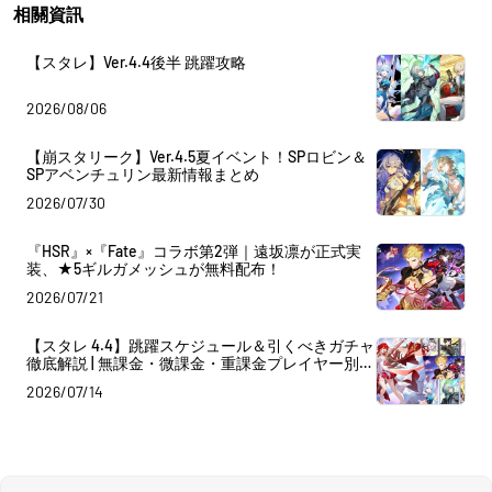
相關資訊
【スタレ】Ver.4.4後半 跳躍攻略
2026/08/06
【崩スタリーク】Ver.4.5夏イベント！SPロビン＆
SPアベンチュリン最新情報まとめ
2026/07/30
『HSR』×『Fate』コラボ第2弾｜遠坂凛が正式実
装、★5ギルガメッシュが無料配布！
2026/07/21
【スタレ 4.4】跳躍スケジュール＆引くべきガチャ
徹底解説 | 無課金・微課金・重課金プレイヤー別の
推奨引き方ガイド
2026/07/14