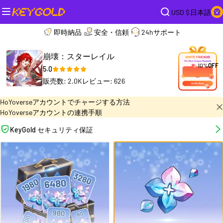
USD $
日本語
即時納品
安全・信頼
24hサポート
崩壊：スターレイル
10%
OFF
5.0
販売数: 2.0K
レビュー: 626
HoYoverseアカウントでチャージする方法
HoYoverseアカウントの連携手順
KeyGold セキュリティ保証