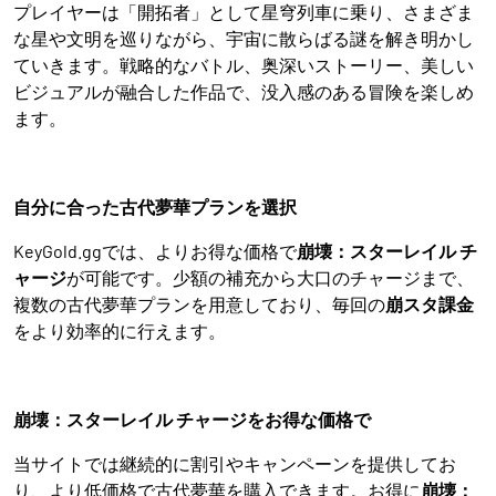
プレイヤーは「開拓者」として星穹列車に乗り、さまざま
な星や文明を巡りながら、宇宙に散らばる謎を解き明かし
ていきます。戦略的なバトル、奥深いストーリー、美しい
ビジュアルが融合した作品で、没入感のある冒険を楽しめ
ます。
自分に合った古代夢華プランを選択
KeyGold.ggでは、よりお得な価格で
崩壊：スターレイル チ
ャージ
が可能です。少額の補充から大口のチャージまで、
複数の古代夢華プランを用意しており、毎回の
崩スタ課金
をより効率的に行えます。
崩壊：スターレイル チャージをお得な価格で
当サイトでは継続的に割引やキャンペーンを提供してお
り、より低価格で古代夢華を購入できます。お得に
崩壊：