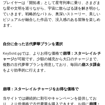
プレイヤーは「開拓者」として星穹列車に乗り、さまざま
な星や文明を巡りながら、宇宙に散らばる謎を解き明かし
ていきます。戦略的なバトル、奥深いストーリー、美しい
ビジュアルが融合した作品で、没入感のある冒険を楽しめ
ます。
自分に合った古代夢華プランを選択
KeyGold.ggでは、よりお得な価格で
崩壊：スターレイル チ
ャージ
が可能です。少額の補充から大口のチャージまで、
複数の古代夢華プランを用意しており、毎回の
崩スタ課金
をより効率的に行えます。
崩壊：スターレイル チャージをお得な価格で
当サイトでは継続的に割引やキャンペーンを提供してお
り、より低価格で古代夢華を購入できます。お得に
崩壊：