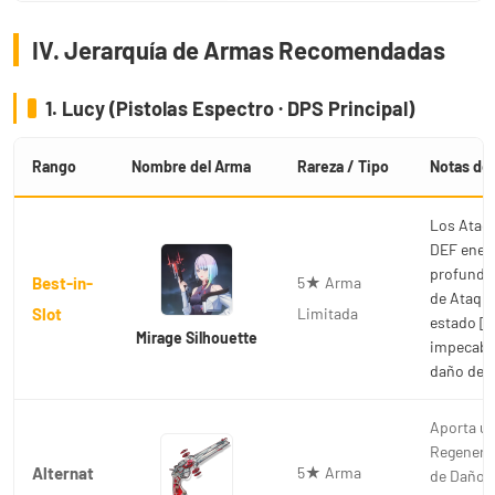
IV. Jerarquía de Armas Recomendadas
1. Lucy (Pistolas Espectro · DPS Principal)
Rango
Nombre del Arma
Rareza / Tipo
Notas de 
Los Ataqu
DEF enemi
profundi
Best-in-
5★ Arma
de Ataque
Slot
Limitada
estado [C
Mirage Silhouette
impecable
daño de L
Aporta un
Regenerac
Alternat
5★ Arma
de Daño d