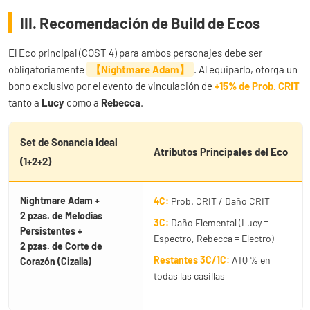
III. Recomendación de Build de Ecos
El Eco principal (COST 4) para ambos personajes debe ser
obligatoriamente
【Nightmare Adam】
. Al equiparlo, otorga un
bono exclusivo por el evento de vinculación de
+15% de Prob. CRIT
tanto a
Lucy
como a
Rebecca
.
Set de Sonancia Ideal
Atributos Principales del Eco
(1+2+2)
Nightmare Adam +
4C:
Prob. CRIT / Daño CRIT
2 pzas. de Melodías
3C:
Daño Elemental (Lucy =
Persistentes +
Espectro, Rebecca = Electro)
2 pzas. de Corte de
Restantes 3C/1C:
ATQ % en
Corazón (Cizalla)
todas las casillas