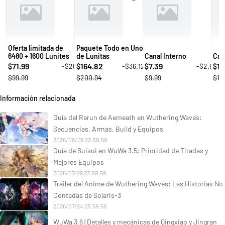
Oferta limitada de
Paquete Todo en Uno
6480 + 1600 Lunites
de Lunitas
Canal Interno
Can
71.99
164.82
7.39
14
-$28
-$36.12
-$2.6
$
$
$
$
$99.99
$200.94
$9.99
$19
Información relacionada
Guía del Rerun de Aemeath en Wuthering Waves:
Secuencias, Armas, Build y Equipos
2026/08/05 23:59:59
Guía de Suisui en WuWa 3.5: Prioridad de Tiradas y
Mejores Equipos
2026/07/29 23:59:59
Tráiler del Anime de Wuthering Waves: Las Historias No
Contadas de Solaris-3
2026/07/24 23:59:59
WuWa 3.6 | Detalles y mecánicas de Qingxiao y Jingran