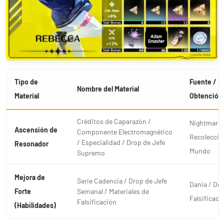
Tipo de
Fuente /
Nombre del Material
Material
Obtención
Créditos de Caparazón /
Nightmare
Ascensión de
Componente Electromagnético
Recolección
/ Especialidad / Drop de Jefe
Resonador
Mundo
Supremo
Mejora de
Serie Cadencia / Drop de Jefe
Dania / Des
Forte
Semanal / Materiales de
Falsificaci
Falsificación
(Habilidades)