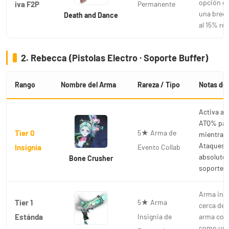
opción e
iva F2P
Permanente
una brec
Death and Dance
al 15% re
2. Rebecca (Pistolas Electro · Soporte Buffer)
Rango
Nombre del Arma
Rareza / Tipo
Notas de 
Activa a
ATQ% para
Tier 0
5★ Arma de
mientras 
Ataques B
Insignia
Evento Collab
absoluto 
Bone Crusher
soporte c
Arma insi
Tier 1
5★ Arma
cerca del 
Estánda
Insignia de
arma cola
como un s