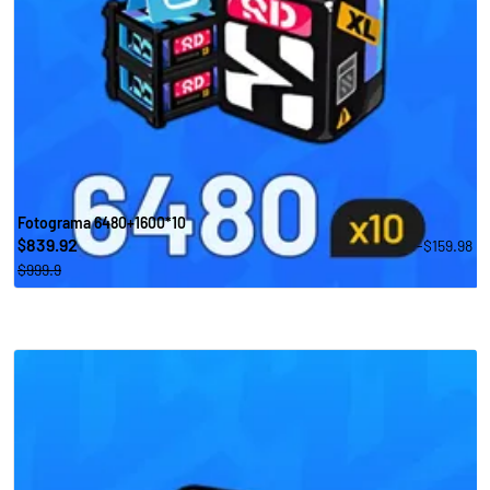
Fotograma 6480+1600*10
839.92
-$159.98
$
$999.9