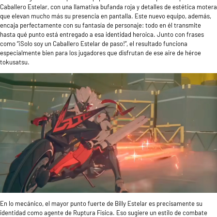
Caballero Estelar, con una llamativa bufanda roja y detalles de estética motera
que elevan mucho más su presencia en pantalla. Este nuevo equipo, además,
encaja perfectamente con su fantasía de personaje: todo en él transmite
hasta qué punto está entregado a esa identidad heroica. Junto con frases
como “¡Solo soy un Caballero Estelar de paso!”, el resultado funciona
especialmente bien para los jugadores que disfrutan de ese aire de héroe
tokusatsu.
En lo mecánico, el mayor punto fuerte de Billy Estelar es precisamente su
identidad como agente de Ruptura Física. Eso sugiere un estilo de combate