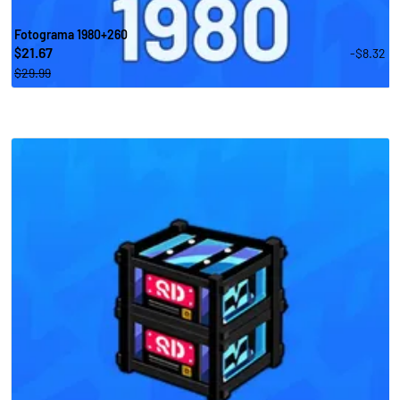
Fotograma 1980+260
21.67
-$8.32
$
$29.99