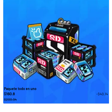
Paquete todo en uno
160.8
-$40.14
$
$200.94