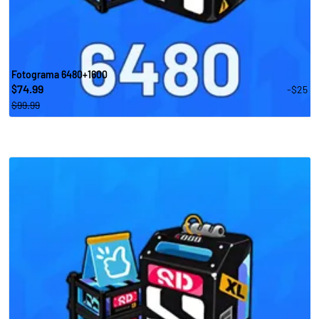
Fotograma 6480+1600
74.99
-$25
$
$99.99