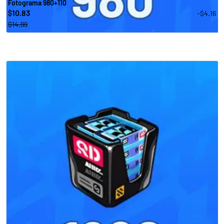
Fotograma 980+110
10.83
-$4.16
$
$14.99