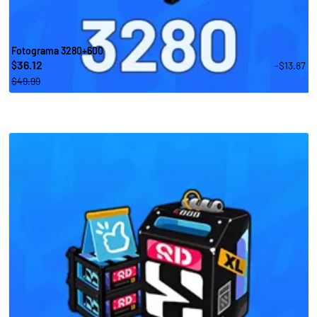
Fotograma 3280+600
36.12
-$13.87
$
$49.99