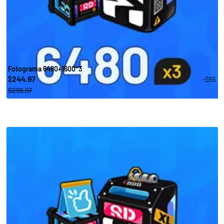
Fotograma 6480+1600*3
244.97
-$55
$
$299.97