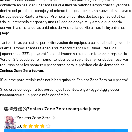
convierte en realidad una fantasía que llevaba mucho tiempo construyéndose
dentro del propio personaje y, al mismo tiempo, aporta una nueva pieza clave a
los equipos de Ruptura Física. Promeia, en cambio, destaca por su estética
fría, su presencia elegante y una utilidad de apoyo muy amplia que podría
convertirla en una de las unidades de Anomalía de Hielo más influyentes del
juego.
Tanto si tiras por estilo, por optimización de equipos o por eficiencia global de
cuenta, ambos agentes tienen argumentos claros a su favor. Para los
jugadores de
ZZZ
que ya están planificando su siguiente fase de progreso, la
Versión 2.8 puede ser el momento ideal para replantear prioridades, reservar
recursos para los banners y prepararse para la próxima ola de demanda de
Zenless Zone Zero top-up
.
¡Sígueme para recibir más noticias y guías de
Zenless Zone Zero
muy pronto!
Si quieres conseguir a tus personajes favoritos, elige
keygold.gg
y obtén
Monochrome
a un precio más económico.
選擇最優的Zenless Zone Zerorecarga de juego
Zenless Zone Zero
5.0