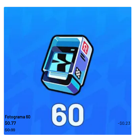
Fotograma 60
0.77
-$0.23
$
$0.99