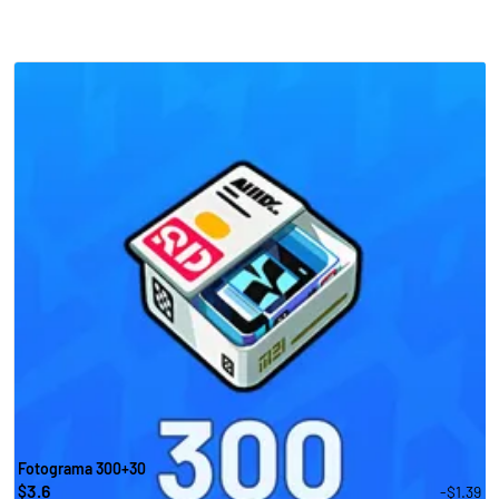
Fotograma 300+30
3.6
-$1.39
$