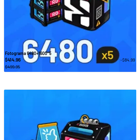
Fotograma 6480+1600*5
414.96
-$84.99
$
$499.95