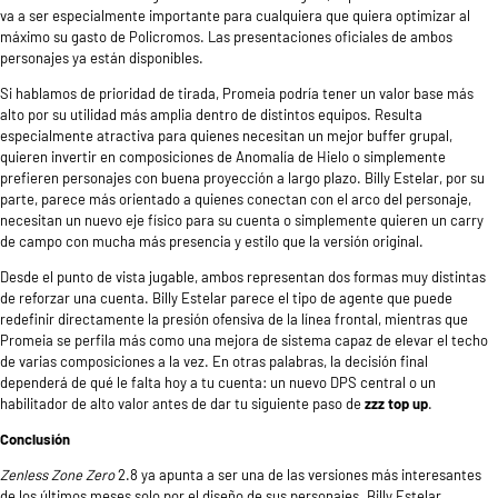
va a ser especialmente importante para cualquiera que quiera optimizar al
máximo su gasto de Policromos. Las presentaciones oficiales de ambos
personajes ya están disponibles.
Si hablamos de prioridad de tirada, Promeia podría tener un valor base más
alto por su utilidad más amplia dentro de distintos equipos. Resulta
especialmente atractiva para quienes necesitan un mejor buffer grupal,
quieren invertir en composiciones de Anomalía de Hielo o simplemente
prefieren personajes con buena proyección a largo plazo. Billy Estelar, por su
parte, parece más orientado a quienes conectan con el arco del personaje,
necesitan un nuevo eje físico para su cuenta o simplemente quieren un carry
de campo con mucha más presencia y estilo que la versión original.
Desde el punto de vista jugable, ambos representan dos formas muy distintas
de reforzar una cuenta. Billy Estelar parece el tipo de agente que puede
redefinir directamente la presión ofensiva de la línea frontal, mientras que
Promeia se perfila más como una mejora de sistema capaz de elevar el techo
de varias composiciones a la vez. En otras palabras, la decisión final
dependerá de qué le falta hoy a tu cuenta: un nuevo DPS central o un
habilitador de alto valor antes de dar tu siguiente paso de
zzz top up
.
Conclusión
Zenless Zone Zero
2.8 ya apunta a ser una de las versiones más interesantes
de los últimos meses solo por el diseño de sus personajes. Billy Estelar