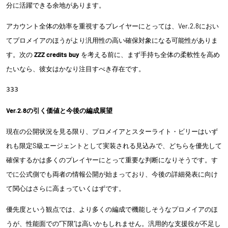
分に活躍できる余地があります。
アカウント全体の効率を重視するプレイヤーにとっては、Ver.2.8におい
てプロメイアのほうがより汎用性の高い確保対象になる可能性がありま
す。次の
ZZZ credits buy
を考える前に、まず手持ち全体の柔軟性を高め
たいなら、彼女はかなり注目すべき存在です。
333
Ver.2.8の引く価値と今後の編成展望
現在の公開状況を見る限り、プロメイアとスターライト・ビリーはいず
れも限定S級エージェントとして実装される見込みで、どちらを優先して
確保するかは多くのプレイヤーにとって重要な判断になりそうです。す
でに公式側でも両者の情報公開が始まっており、今後の詳細発表に向け
て関心はさらに高まっていくはずです。
優先度という観点では、より多くの編成で機能しそうなプロメイアのほ
うが、性能面での“下限”は高いかもしれません。汎用的な支援役が不足し