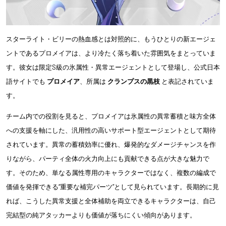
スターライト・ビリーの熱血感とは対照的に、もうひとりの新エージェ
ントであるプロメイアは、より冷たく落ち着いた雰囲気をまとっていま
す。彼女は限定S級の氷属性・異常エージェントとして登場し、公式日本
語サイトでも
プロメイア
、所属は
クランプスの黒枝
と表記されていま
す。
チーム内での役割を見ると、プロメイアは氷属性の異常蓄積と味方全体
への支援を軸にした、汎用性の高いサポート型エージェントとして期待
されています。異常の蓄積効率に優れ、爆発的なダメージチャンスを作
りながら、パーティ全体の火力向上にも貢献できる点が大きな魅力で
す。そのため、単なる属性専用のキャラクターではなく、複数の編成で
価値を発揮できる“重要な補完パーツ”として見られています。長期的に見
れば、こうした異常支援と全体補助を両立できるキャラクターは、自己
完結型の純アタッカーよりも価値が落ちにくい傾向があります。