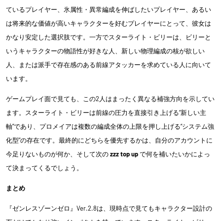
ているプレイヤー、氷属性・異常編成を伸ばしたいプレイヤー、あるい
は将来的な価値が高いキャラクターを好むプレイヤーにとって、彼女は
かなり安定した選択肢です。一方でスターライト・ビリーは、ビリーと
いうキャラクターの物語性が好きな人、新しい物理編成の核が欲しい
人、または派手で存在感のある前線アタッカーを求めている人に向いて
います。
ゲームプレイ面で見ても、この2人はまったく異なる補強方向を示してい
ます。スターライト・ビリーは前線の圧力を直接引き上げる“新しい主
軸”であり、プロメイアは複数の編成全体の上限を押し上げる“システム強
化型”の存在です。最終的にどちらを優先するかは、自分のアカウントに
今足りないものが何か、そして次の
zzz top up
で何を補いたいかによっ
て決まってくるでしょう。
まとめ
『ゼンレスゾーンゼロ』Ver.2.8は、現時点で見てもキャラクター設計の