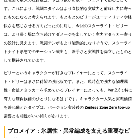
す。これにより、戦闘スタイルはより直接的な突破力と前線圧力に寄っ
たものになると考えられます。もともとのビリーがユーティリティや軽
快さを感じさせる方向だったのに対し、今回のスターライト・ビリー
は、より長く場に立ち続けてダメージを出していく主力アタッカー寄り
の設計に見えます。戦闘テンポもより能動的になりそうで、スターライ
トナイト形態でのモーション演出も、派手さと実戦性を両立したものと
して期待されています。
ビリーというキャラクターが好きなプレイヤーにとって、スターライ
ト・ビリーはまさに待望の強化版です。また、現時点で強力な物理属
性・命破アタッカーを求めているプレイヤーにとっても、Ver.2.8で特に
有力な確保候補のひとりになるはずです。キャラクター人気と実戦価値
を兼ね備えたタイプは、バージョン実装後の
Zenless Zone Zero top-up
需要とも相性がいい傾向があります。
プロメイア：氷属性・異常編成を支える重要なピ