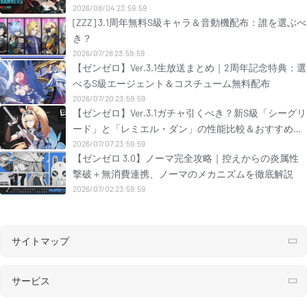
2026/08/04 23:59:59
[ZZZ] 3.1周年無料S級キャラ＆音動機配布：誰を選ぶべ
き？
2026/07/28 23:59:59
【ゼンゼロ】Ver.3.1生放送まとめ｜2周年記念特典：選
べるS級エージェント＆コスチューム無料配布
2026/07/20 23:59:59
【ゼンゼロ】Ver.3.1ガチャ引くべき？新S級「シーグリ
ード」と「レミエル・ダン」の性能比較＆おすすめ解
説！
2026/07/07 23:59:59
【ゼンゼロ 3.0】ノーマ完全攻略｜控えからの炎属性
撃破＋無消費連携、ノーマのメカニズムを徹底解説
2026/07/02 23:59:59
サイトマップ
サービス