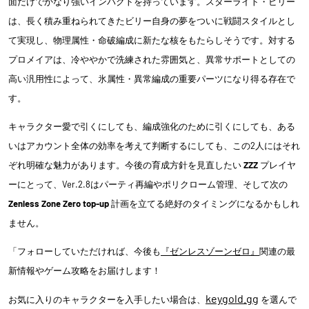
面だけでかなり強いインパクトを持っています。スターライト・ビリー
は、長く積み重ねられてきたビリー自身の夢をついに戦闘スタイルとし
て実現し、物理属性・命破編成に新たな核をもたらしそうです。対する
プロメイアは、冷ややかで洗練された雰囲気と、異常サポートとしての
高い汎用性によって、氷属性・異常編成の重要パーツになり得る存在で
す。
キャラクター愛で引くにしても、編成強化のために引くにしても、ある
いはアカウント全体の効率を考えて判断するにしても、この2人にはそれ
ぞれ明確な魅力があります。今後の育成方針を見直したい
ZZZ
プレイヤ
ーにとって、Ver.2.8はパーティ再編やポリクローム管理、そして次の
Zenless Zone Zero top-up
計画を立てる絶好のタイミングになるかもしれ
ません。
「フォローしていただければ、今後も
『ゼンレスゾーンゼロ』
関連の最
新情報やゲーム攻略をお届けします！
keygold.gg
お気に入りのキャラクターを入手したい場合は、
を選んで