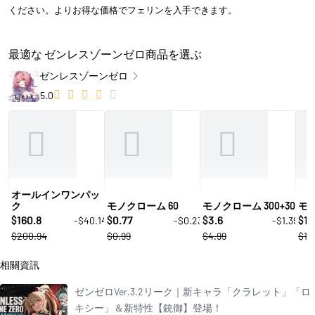
ください。よりお得な価格でフェリンを入手できます。
最適な ゼンレスゾーンゼロ商品を選ぶ
ゼンレスゾーンゼロ
5.0
オールインワンパッ
ク
モノクローム 60
モノクローム 300+30
モノ
160.8
0.77
3.6
10
-$40.14
-$0.23
-$1.39
$
$
$
$
$200.94
$0.99
$4.99
$14
相關資訊
ゼンゼロVer.3.2リーク｜新キャラ「クラレット」「ロ
キシー」＆新特性【銃御】登場！