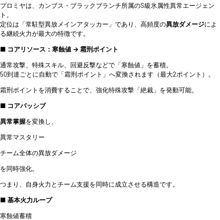
プロミヤは、カンブス・ブラックブランチ所属のS級氷属性異常エージェン
ト。
定位は「常駐型異放メインアタッカー」であり、高頻度の
異放ダメージ
によ
る継続火力が最大の特徴です。
■ コアリソース：寒蝕値 → 霜刑ポイント
通常攻撃、特殊スキル、回避反撃などで「寒蝕値」を蓄積。
50到達ごとに自動で「霜刑ポイント」へ変換されます（最大2ポイント）。
霜刑ポイントを消費することで、強化特殊攻撃「絶裁」を発動可能。
■ コアパッシブ
異常掌握
を変換し、
異常マスタリー
チーム全体の異放ダメージ
を同時強化。
つまり、自身火力とチーム支援を同時に成立させる構造です。
■ 基本火力ループ
寒蝕値蓄積