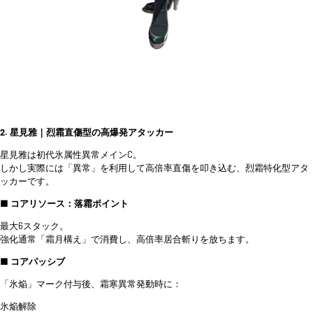
2. 星見雅｜烈霜直傷型の高爆発アタッカー
星見雅は初代氷属性異常メインC。
しかし実際には「異常」を利用して高倍率直傷を叩き込む、烈霜特化型アタ
ッカーです。
■ コアリソース：落霜ポイント
最大6スタック。
強化通常「霜月構え」で消費し、高倍率居合斬りを放ちます。
■ コアパッシブ
「氷焔」マーク付与後、霜寒異常発動時に：
氷焔解除