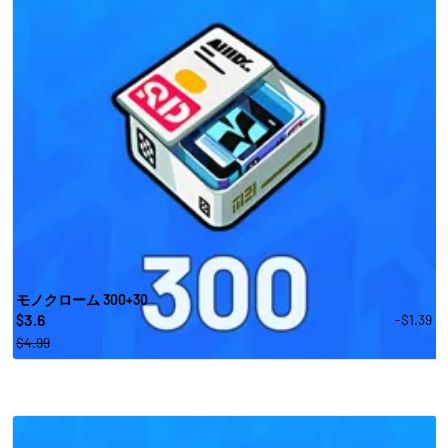
モノクローム 300+30
3.6
-$1.39
$
$4.99