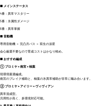
■ メインステータス
4番：異常マスタリー
5番：氷属性ダメージ
6番：異常掌握
■ 音動機
専用音動機 ＞ 完凸月パス ＞ 双生の涙星
会心厳選不要なので育成コストはかなり軽め。
■ おすすめ編成
① プロミヤ + 南宮 + 柚葉
現環境最適編成。
南宮のブレイク補助と、柚葉の氷異常補助が非常に噛み合います。
② プロミヤ + アイリー + ヴィヴィアン
異常混成型。
汎用性が高く、多環境対応可能。
2. 星見雅｜高投資向け