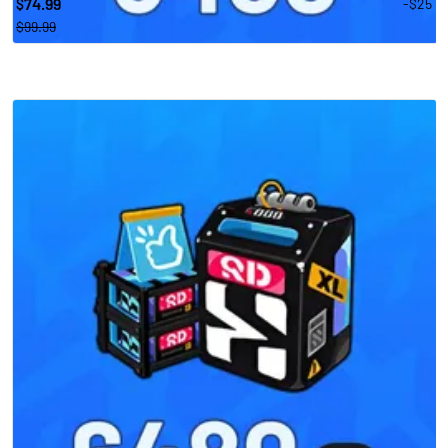
74.99
-$25
$
$99.99