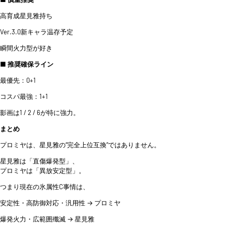
高育成星見雅持ち
Ver.3.0新キャラ温存予定
瞬間火力型が好き
■ 推奨確保ライン
最優先：0+1
コスパ最強：1+1
影画は1 / 2 / 6が特に強力。
まとめ
プロミヤは、星見雅の“完全上位互換”ではありません。
星見雅は「直傷爆発型」、
プロミヤは「異放安定型」。
つまり現在の氷属性C事情は、
安定性・高防御対応・汎用性 → プロミヤ
爆発火力・広範囲殲滅 → 星見雅