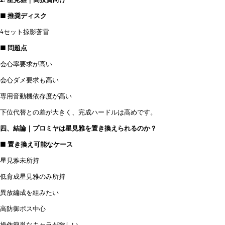
■ 推奨ディスク
4セット掠影蒼雷
■ 問題点
会心率要求が高い
会心ダメ要求も高い
専用音動機依存度が高い
下位代替との差が大きく、完成ハードルは高めです。
四、結論｜プロミヤは星見雅を置き換えられるのか？
■ 置き換え可能なケース
星見雅未所持
低育成星見雅のみ所持
異放編成を組みたい
高防御ボス中心
操作簡単なキャラが欲しい