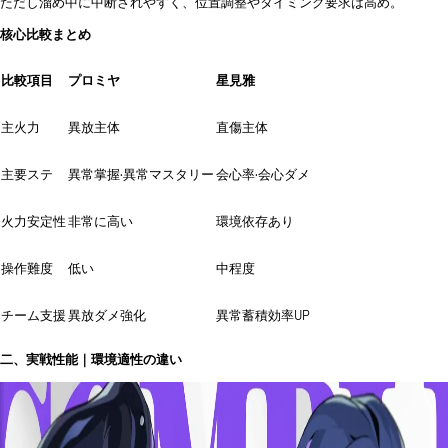
ただし溜め中に中断されやすく、位置調整やタイミング要求は高め。
核心比較まとめ
比較項目
プロミヤ
星見雅
主火力
異放主体
直傷主体
主要ステ
異常掌握·異常マスタリー
会心率·会心ダメ
火力安定性
非常に高い
環境依存あり
操作難度
低い
中程度
チーム支援
異放ダメ強化
異常蓄積効率UP
二、実戦性能｜環境適性の違い