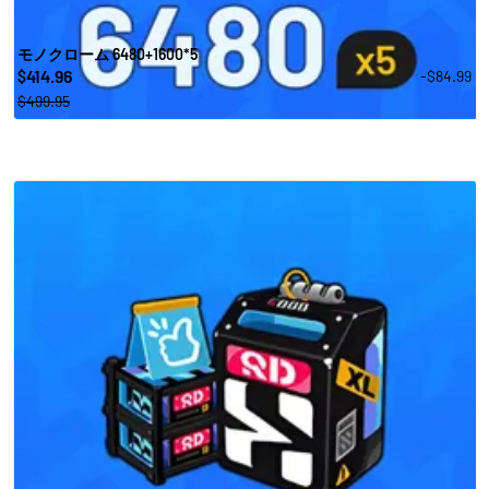
モノクローム 6480+1600*5
414.96
-$84.99
$
$499.95