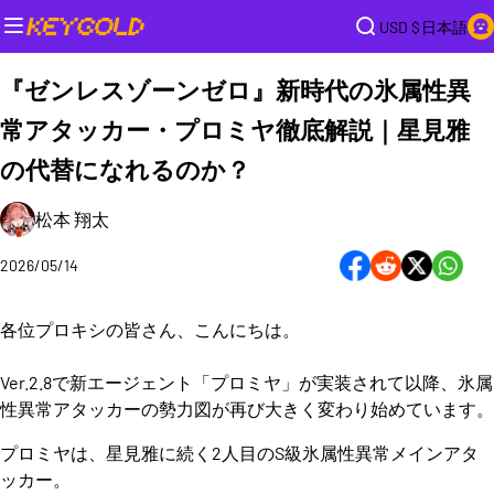
USD $
日本語
『ゼンレスゾーンゼロ』新時代の氷属性異
常アタッカー・プロミヤ徹底解説｜星見雅
の代替になれるのか？
松本 翔太
2026/05/14
各位プロキシの皆さん、こんにちは。
Ver.2.8で新エージェント「プロミヤ」が実装されて以降、氷属
性異常アタッカーの勢力図が再び大きく変わり始めています。
プロミヤは、星見雅に続く2人目のS級氷属性異常メインアタ
ッカー。