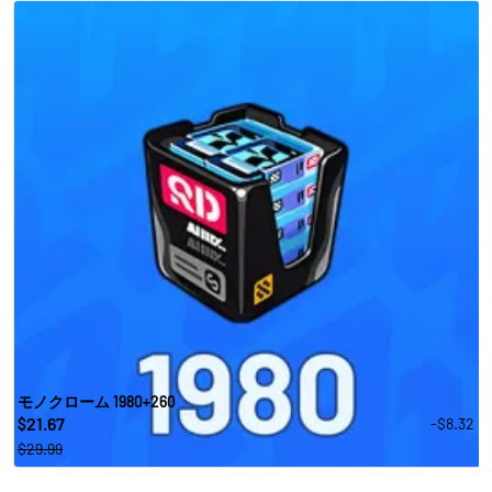
モノクローム 1980+260
21.67
-$8.32
$
$29.99