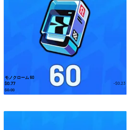
モノクローム 60
0.77
-$0.23
$
$0.99