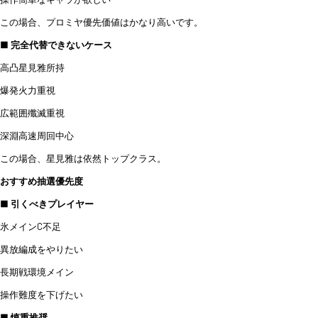
この場合、プロミヤ優先価値はかなり高いです。
■ 完全代替できないケース
高凸星見雅所持
爆発火力重視
広範囲殲滅重視
深淵高速周回中心
この場合、星見雅は依然トップクラス。
おすすめ抽選優先度
■ 引くべきプレイヤー
氷メインC不足
異放編成をやりたい
長期戦環境メイン
操作難度を下げたい
■ 慎重推奨