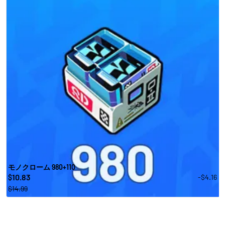
モノクローム 980+110
10.83
-$4.16
$
$14.99