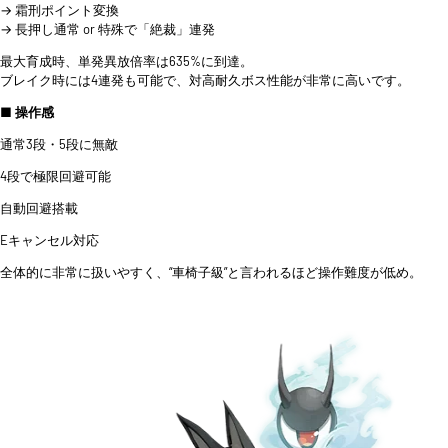
→ 霜刑ポイント変換
→ 長押し通常 or 特殊で「絶裁」連発
最大育成時、単発異放倍率は635%に到達。
ブレイク時には4連発も可能で、対高耐久ボス性能が非常に高いです。
■ 操作感
通常3段・5段に無敵
4段で極限回避可能
自動回避搭載
Eキャンセル対応
全体的に非常に扱いやすく、“車椅子級”と言われるほど操作難度が低め。