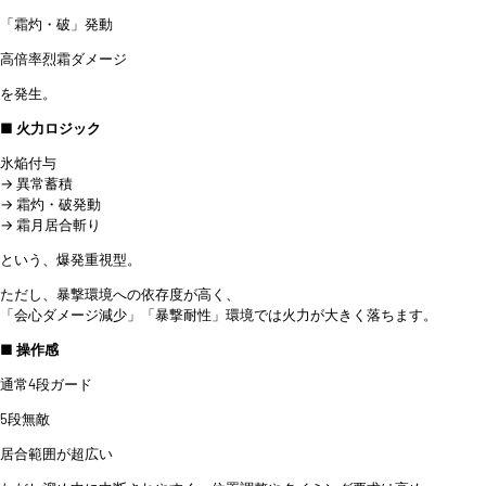
「霜灼・破」発動
高倍率烈霜ダメージ
を発生。
■ 火力ロジック
氷焔付与
→ 異常蓄積
→ 霜灼・破発動
→ 霜月居合斬り
という、爆発重視型。
ただし、暴撃環境への依存度が高く、
「会心ダメージ減少」「暴撃耐性」環境では火力が大きく落ちます。
■ 操作感
通常4段ガード
5段無敵
居合範囲が超広い