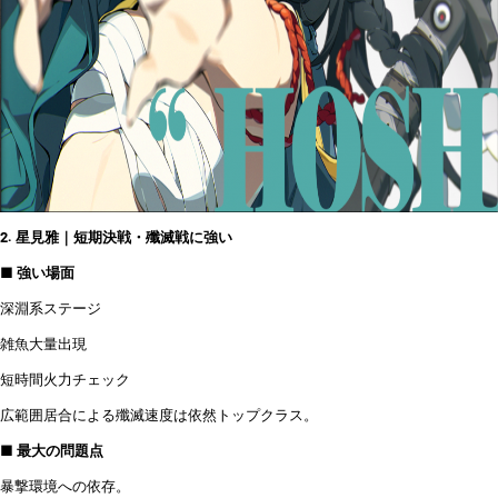
2. 星見雅｜短期決戦・殲滅戦に強い
■ 強い場面
深淵系ステージ
雑魚大量出現
短時間火力チェック
広範囲居合による殲滅速度は依然トップクラス。
■ 最大の問題点
暴撃環境への依存。