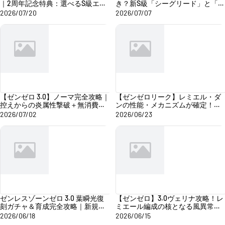
｜2周年記念特典：選べるS級エー
き？新S級「シーグリード」と「レ
ジェント＆コスチューム無料配布
ミエル・ダン」の性能比較＆おす
2026/07/20
2026/07/07
すめ解説！
【ゼンゼロ 3.0】ノーマ完全攻略｜
【ゼンゼロリーク】レミエル・ダ
控えからの炎属性撃破＋無消費連
ンの性能・メカニズムが確定！初
携、ノーマのメカニズムを徹底解
の「3状態異常マルチコア環境」誕
2026/07/02
2026/06/23
説
生、ヴェリナの事前確保はアドし
かない
ゼンレスゾーンゼロ 3.0 葉瞬光復
【ゼンゼロ】3.0ヴェリナ攻略！レ
刻ガチャ＆育成完全攻略｜新規・
ミエール編成の核となる風異常サ
復帰プロキシ向け専用アドバイス
ポーター
2026/06/18
2026/06/15