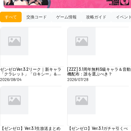
すべて
交換コード
ゲーム情報
攻略ガイド
イベン
ゼンゼロVer.3.2リーク｜新キャラ
[ZZZ] 3.1周年無料S級キャラ＆音動
「クラレット」「ロキシー」＆新
機配布：誰を選ぶべき？
特性【銃御】登場！
2026/08/04
2026/07/28
【ゼンゼロ】Ver.3.1生放送まとめ
【ゼンゼロ】Ver.3.1ガチャ引くべ