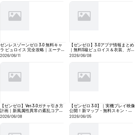
ゼンレスゾーンゼロ 3.0 無料キャ
【ゼンゼロ】3.0アプデ情報まとめ
ラ ピュロイス 完全攻略｜エーテル
｜無料S級ピュロイス＆衣装、ガチ
アタッカー メイン DPS 4 分岐アル
ャ、配布報酬を徹底解説
2026/06/11
2026/06/08
ティメット & 低レゾナンス バース
ト
【ゼンゼロ】Ver.3.0ガチャ引き方
【ゼンゼロ 3.0】｜実機プレイ映像
計画｜新風属性異常の紊乱コア
公開！新マップ・無料スキン・新
「ヴェリーナ」、自動ブレイク役
戦闘形態まとめ
2026/06/08
2026/06/05
「ノーマ」、初代虚狩り実装前の
ポリクローム運用術！