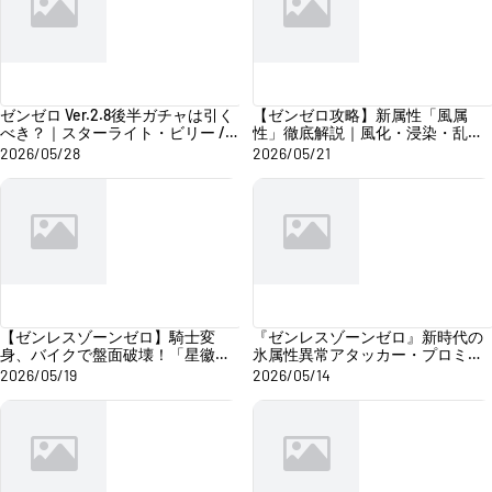
ゼンゼロ Ver.2.8後半ガチャは引く
【ゼンゼロ攻略】新属性「風属
べき？｜スターライト・ビリー /
性」徹底解説｜風化・浸染・乱流
オルペウス＆『鬼火』性能分析と
メカニズム完全ガイド
2026/05/28
2026/05/21
ガチャおすすめ
【ゼンレスゾーンゼロ】騎士変
『ゼンレスゾーンゼロ』新時代の
身、バイクで盤面破壊！「星徽・
氷属性異常アタッカー・プロミヤ
ビリー（SPビリー）」先行攻略
徹底解説｜星見雅の代替になれる
2026/05/19
2026/05/14
のか？